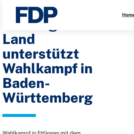
FDP
Direkt
zum
Hom
Harburg-
Inhalt
Land
unterstützt
Wahlkampf in
Baden-
Württemberg
Wahlkampf in Ettlingen mit dem